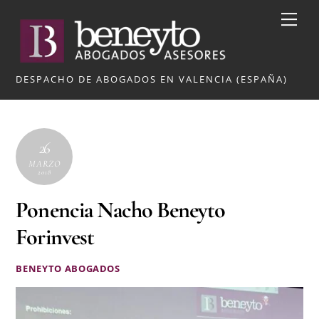
Skip
Me
to
content
DESPACHO DE ABOGADOS EN VALENCIA (ESPAÑA)
26
MARZO
2018
Ponencia Nacho Beneyto
Forinvest
BENEYTO ABOGADOS