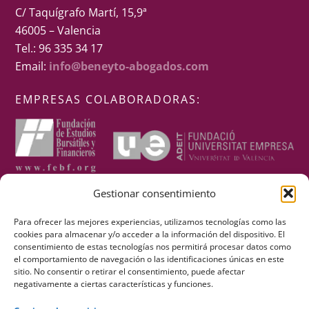
C/ Taquígrafo Martí, 15,9ª
46005 – Valencia
Tel.: 96 335 34 17
Email:
info@beneyto-abogados.com
EMPRESAS COLABORADORAS:
Gestionar consentimiento
Para ofrecer las mejores experiencias, utilizamos tecnologías como las
cookies para almacenar y/o acceder a la información del dispositivo. El
consentimiento de estas tecnologías nos permitirá procesar datos como
el comportamiento de navegación o las identificaciones únicas en este
sitio. No consentir o retirar el consentimiento, puede afectar
negativamente a ciertas características y funciones.
REDES SOCIALES