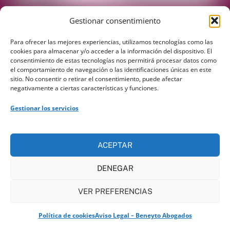
Gestionar consentimiento
Para ofrecer las mejores experiencias, utilizamos tecnologías como las
cookies para almacenar y/o acceder a la información del dispositivo. El
consentimiento de estas tecnologías nos permitirá procesar datos como
el comportamiento de navegación o las identificaciones únicas en este
sitio. No consentir o retirar el consentimiento, puede afectar
negativamente a ciertas características y funciones.
REDES SOCIALES
Gestionar los servicios
ACEPTAR
Beneyto Abogados Despacho de abogado en
Valencia © 2025. Todos los derechos reservados.
DENEGAR
Aviso Legal y Política de privacidad
VER PREFERENCIAS
Web:
Domino Internet
Política de cookies
Aviso Legal – Beneyto Abogados