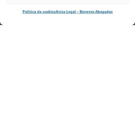
Política de cookies
Aviso Legal – Beneyto Abogados
Despacho de abogados en
Valencia
Ofrecemos servicios de asesoramiento
jurídico integral desde hace 25 años
gracias a un equipo de abogados implicado
con cada uno de nuestros clientes.