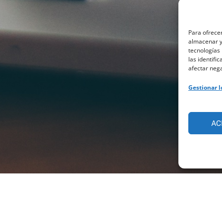
Para ofrecer
almacenar y/
tecnologías
las identifi
afectar nega
Gestionar l
AC